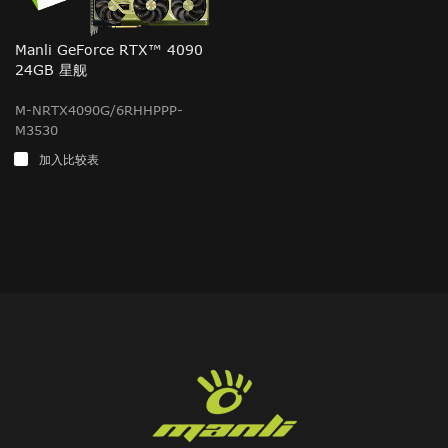
Manli GeForce RTX™ 4090
24GB 星舰
M-NRTX4090G/6RHHPPP-
M3530
加入比较表